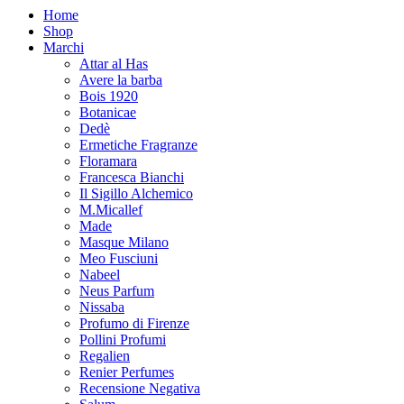
Home
Shop
Marchi
Attar al Has
Avere la barba
Bois 1920
Botanicae
Dedè
Ermetiche Fragranze
Floramara
Francesca Bianchi
Il Sigillo Alchemico
M.Micallef
Made
Masque Milano
Meo Fusciuni
Nabeel
Neus Parfum
Nissaba
Profumo di Firenze
Pollini Profumi
Regalien
Renier Perfumes
Recensione Negativa