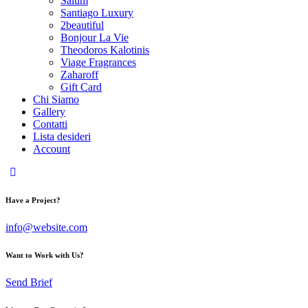
Salum
Santiago Luxury
2beautiful
Bonjour La Vie
Theodoros Kalotinis
Viage Fragrances
Zaharoff
Gift Card
Chi Siamo
Gallery
Contatti
Lista desideri
Account
Have a Project?
info@website.com
Want to Work with Us?
Send Brief